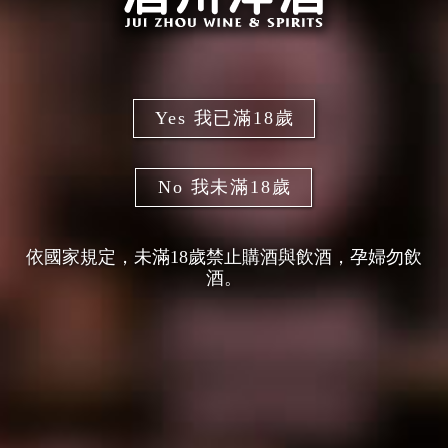
(限量) 格蘭菲迪21年 43.2%限定版 700ml
Yes 我已滿18歲
商品規格
酒精濃度(%) : 43.2%
容量：700ml
No 我未滿18歲
檢視詢價車
依國家規定，未滿18歲禁止購酒與飲酒，孕婦勿飲
酒。
分享到